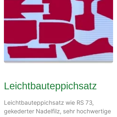
Leichtbauteppichsatz
Leichtbauteppichsatz wie RS 73,
gekederter Nadelfilz, sehr hochwertige