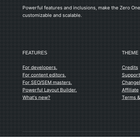
Powerful features and inclusions, make the Zero One
customizable and scalable.
FEATURES
THEME 
For developers.
Credits
For content editors.
Support
For SEO/SEM masters.
Change
Powerful Layout Builder.
Affiliate
What's new?
Terms &