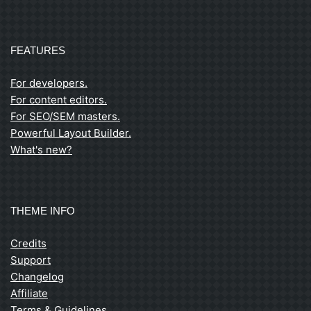
FEATURES
For developers.
For content editors.
For SEO/SEM masters.
Powerful Layout Builder.
What's new?
THEME INFO
Credits
Support
Changelog
Affiliate
Terms & Guidelines