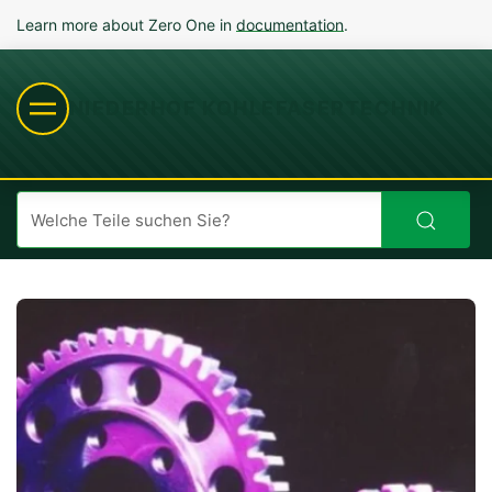
Learn more about Zero One in
documentation
.
NIEDERHOF KOHLEFASERTECHNIK