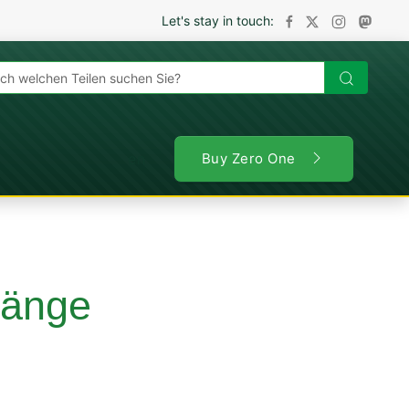
Let's stay in touch:
en
Buy Zero One
änge