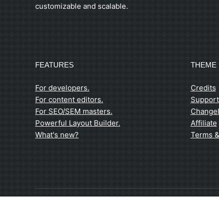
customizable and scalable.
FEATURES
THEME 
For developers.
Credits
For content editors.
Support
For SEO/SEM masters.
Change
Powerful Layout Builder.
Affiliate
What's new?
Terms &
© 2026 / Niederhof Kohlefasertechnik