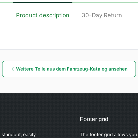
Product description
30-Day Return
Weitere Teile aus dem Fahrzeug-Katalog ansehen
Footer grid
 standout, easily
The footer grid allows you 