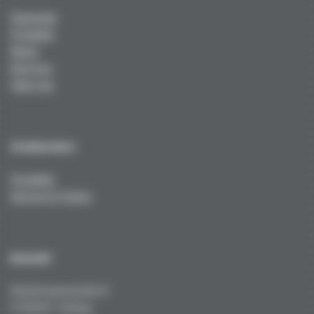
Startseite
Produkte
News
Services
Über uns
Technisches
Produkte
Service & Tuning
Kontakt
Kustermannstraße 8
D-82327 Tutzing