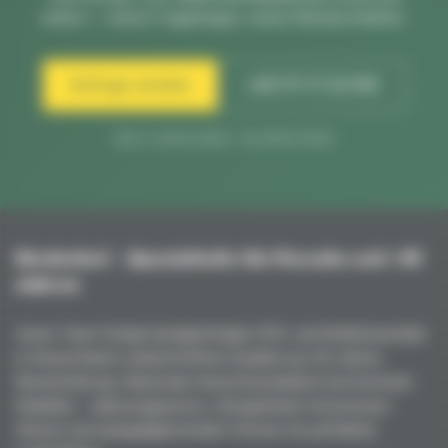
selbst — keine Fragebögen, keine Warteschleifen.
Anfrage senden
+49 171 77 22 919
Mo–Fr 09:00–18:00 · Sa 09:00–15:00
Niederhof – Spezialteile für Porsche seit +45
Jahren
Unser Team fertigt handgefertigte GFK- und Kohlefaserteile
in Deutschland: unübertroffene Qualität aus 50 Jahren
Rennerfahrung. Maximale Gewichtsreduktion bei höchster
Stabilität – vakuumgepresst, ofengehärtet mit premium
Harzen und spiegelglänzenden Formen für perfekten