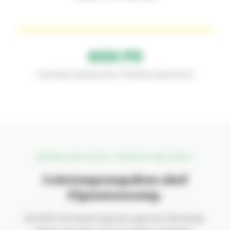
600 PS
maximale Ausbaustufe, Prüfstand-gemessen
MARINE-MOTOR MIT PORSCHE-METHODIK
Leistungsangaben sind
Eigenmessung.
Die BPM V8-Arbeit folgt dem gleichen Werkstatt-