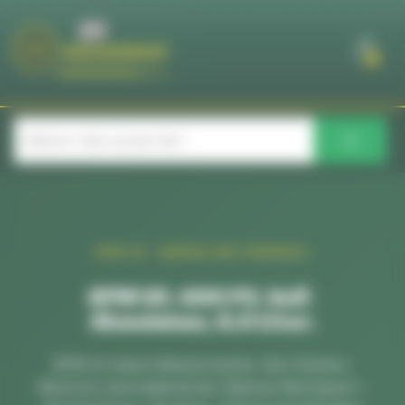
Cookie-Einstellungen
0
BPM V8 – MARINE-MOTORENBAU
BPM V8. 600 PS. Voll-
Aluminium, 8,0 Liter.
BPM ist keine Massenmarke. Die Vulcano-
Motoren sind italienischer Marine-Rennsport –