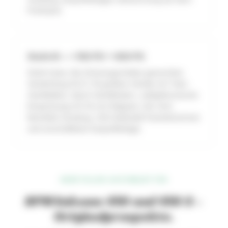
Prüfstand.
Stufe III — +150 PS = 600 PS
Stufe II plus: Alu-Schwungscheibe gewuchtet,
Verdichtung 10,2:1, 16 größere Ventile mit Titan-
Ventiltellern, Sport-Ventilfedern, vollelektronische
Einspritzung mit 54 mm Klappen, Hal Tech
Kennfeld-Zündung, V2A-Edelstahl Fächerkrümmer
und umschaltbare Auspuffanlage.
HERSTELLER-DATENBLÄTTER
BPM Vulcano 450 und 450 S –
Originalprospekte.