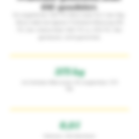
SAE-geschätzt.
Ein angeblicher 425-PS-Mercruiser-8,2-Liter-Big-
Block hatte bei eigener Prüfstand-Messung 355
PS. Der Unterschied: SAE-PS vs. DIN-PS. Hier
gemessen, nicht gerechnet.
375 kg
mit Getriebe (Mercruiser V8 vergleichbar: 570
kg)
8,0 l
Hubraum, Voll-Aluminium