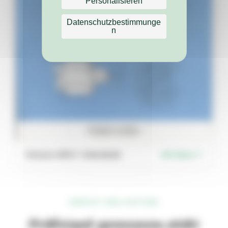
Personalisieren
Datenschutzbestimmunge
n
Vulcano 450 S – Datenblatt
PDF öffnen ↗
GEWICHT UND LEISTUNG
Prüfstand-gemessen, nicht