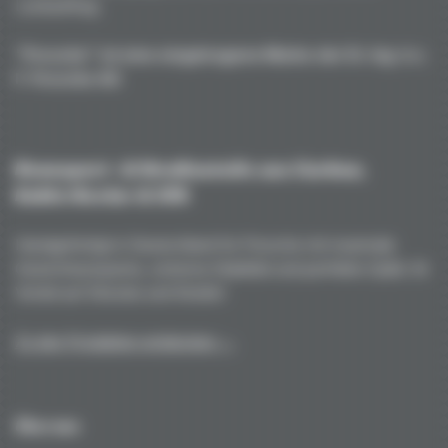
Lackauftrag.
"Porsche" ist eine eingetragene Marke der Dr. Ing. h.c.
F. Porsche AG
Rennsport- & Straßenteile aus Carbon,
Kohle/Kevlar & GFK
Handgefertigt in Deutschland für Porsche mit maximale
Gewichtsersparnis, extreme Stabilität und perfekte Optik. Ihr
Vorteil auf Strecke und Straße!
Zu den Produkten entdecken →
Über uns