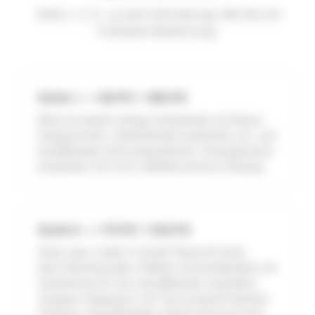
Stufe I, II, III – je nach Anforderung. Alle drei mit
Prüfstand-Abstimmung.
Stufe I — +45 PS = 495 PS
Motor komplett zerlegt, Kurbelwelle und Pleuel
feingewuchtet, Zylinderköpfe bearbeitet, Ein- und
Auslaßkanäle strömungsoptimiert, Ansaugstutzen
bearbeitet, Hal Tech vollelektronische Zündung.
Stufe II — +70 PS = 520 PS
Stufe I plus: Carillo H-Schaft-Pleuel (8-fach),
Sport-Nockenwelle, 8 Mahle-Schmiedekolben mit
Verdichtung 10:1, Ein-/Auslaßkanäle vergrößert,
Vergaser angepasst, Hal Tech programmierbare
Zündung, Auspuffanlagen-Abstimmung auf dem