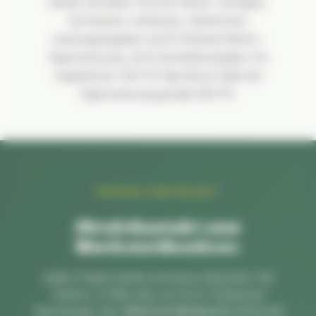
Ablauf wie jeder Porsche-Motor: Zerlegen,
Vermessen, Aufbauen, Abstimmen.
Leistungsangaben sind Prüfstand-Werte –
Eigenmessung, nicht Herstellerangabe. Ein
angeblicher 425-PS-Big-Block hatte bei
Eigenmessung gerade 355 PS.
ANFRAGE ZUM PROJEKT
Direktkontakt zum
Werkstattbesitzer.
Jedes Projekt startet mit einem Gespräch. Per
Telefon, E-Mail oder vor Ort in Tutzing am
Starnberger See.
Manfred Niederhof
antwortet