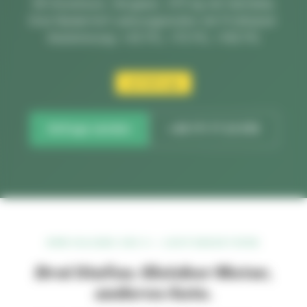
V8-Aluminium, Vergaser, 375 kg mit Getriebe.
Drei Niederhof-Leistungsstufen mit Prüfstand-
Abstimmung: +45 PS, +70 PS, +150 PS.
auf Anfrage
Anfrage senden
+49 171 77 22 919
BPM VULCANO 450 S — LEISTUNGSSTUFEN
Drei Stufen. Gleicher Motor,
anderes Auto.