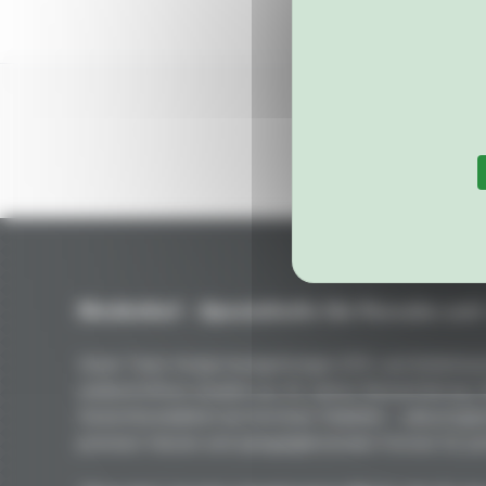
Niederhof – Spezialteile für Porsche seit
Unser Team fertigt handgefertigte GFK- und Kohlefaser
unübertroffene Qualität aus 50 Jahren Rennerfahrung.
Gewichtsreduktion bei höchster Stabilität – vakuumgep
premium Harzen und spiegelglänzenden Formen für per