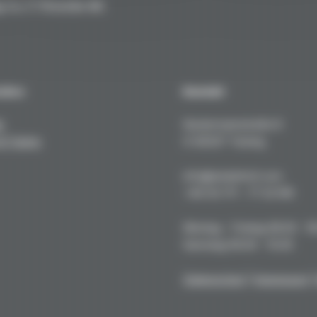
. h.c. F. Porsche AG
sches
Kontakt
e
Kustermannstraße 8
& Tuning
D-82327 Tutzing
info@niederhof.com
+49 (0) 171 - 77 22 919
Montag - Freitag 08.00 - 1
Samstag 09.00 - 15.00
Datenschutz
|
Impressum