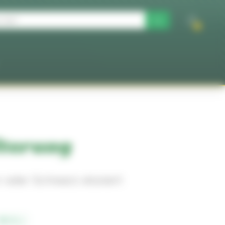
0
lterung
r oder Schwarz eloxiert
18-1-…