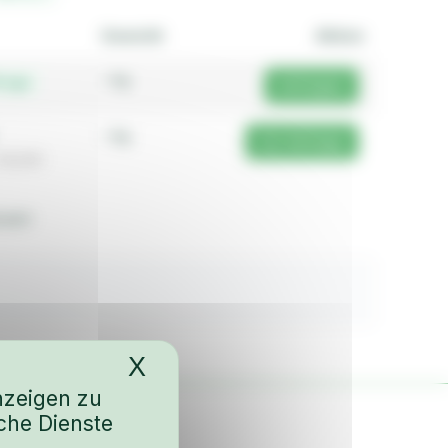
Gewicht
Aktion
– kg
frage
Anfragen
– kg
Zur Anfrage
 49,90)
xiert
X
Cookies-Banner ausble
nzeigen zu
che Dienste