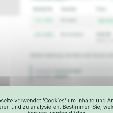
Bestell-Nr.
Variante
Preis
Nr (natur)
18-1-098
Auf An
Nr (schwarz)
€ 59,38
18-1-099
(Netto: €
Batterie Halterung in Alu Natur oder Schwarz elo
Ford (sonstige)
FAHRZEUG
Elektrik
BAUJAHR
seite verwendet 'Cookies' um Inhalte und A
ieren und zu analysieren. Bestimmen Sie, wel