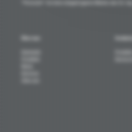
"Porsche" ist eine eingetragene Marke der Dr. Ing
Über uns
Techni
Startseite
Produkt
Produkte
Service 
News
Services
Über uns