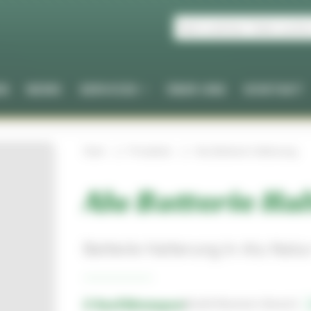
EN
NEWS
SERVICES
ÜBER UNS
KONTAKT
Start
Produkte
Alu Batterie Halterung
Alu Batterie Ha
Batterie Halterung in Alu Natu
2 Ausführungen
Bestell-Nummern-Bereich: