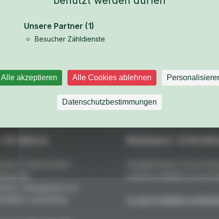
benutzt werden dürfen
Unsere Partner
(1)
Besucher Zähldienste
Weitere Teile aus dem Fahrzeug-Katalog ansehen
Alle akzeptieren
Alle Cookies ablehnen
Personalisiere
Datenschutzbestimmungen
 +45 Jahren
Rennsport- & Straßen
teile in Deutschland:
Handgefertigt in Deutschla
 Maximale
extreme Stabilität und perfe
resst, ofengehärtet mit
fekten Lackauftrag.
Zu den Produkten entdeck