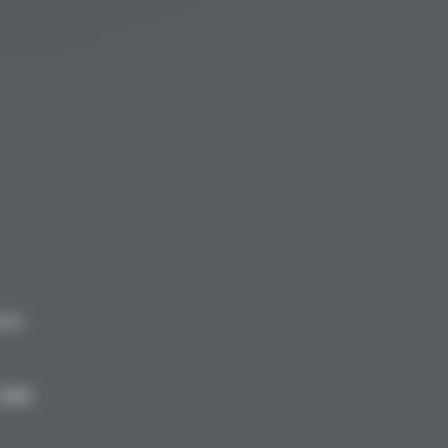
8.00
|
AGB