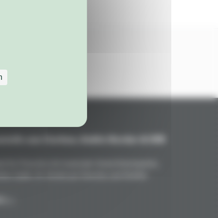
n
teile aus Carbon, Kohle/Kevlar & GFK
nd für Porsche mit maximale Gewichtsersparnis,
kte Optik. Ihr Vorteil auf Strecke und Straße!
en →