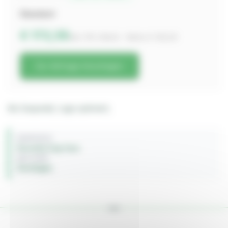
Standard
€ 172,55
inkl. 19% MwSt. · Netto € 145,00
Zur Anfrage hinzufügen
Alu Gaspedal, Lage optimiert,
FAHRZEUG
Porsche Cup Cars
BAUJAHR
Sonstiges