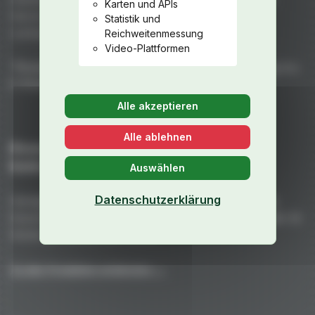
Karten und APIs
Harzen und spiegelglänzenden Formen für perfekten
Statistik und
Lackauftrag.
Reichweitenmessung
Video-Plattformen
"Porsche" ist eine eingetragene Marke der Dr. Ing. h.c.
F. Porsche AG
Alle akzeptieren
Alle ablehnen
Rennsport- & Straßenteile aus Carbon,
Kohle/Kevlar & GFK
Auswählen
Datenschutzerklärung
Handgefertigt in Deutschland für Porsche mit maximale
Gewichtsersparnis, extreme Stabilität und perfekte Optik. Ihr
Vorteil auf Strecke und Straße!
Zu den Produkten entdecken →