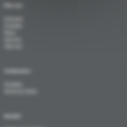
Über uns
Startseite
Produkte
News
Services
Über uns
Technisches
Produkte
Service & Tuning
Kontakt