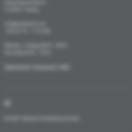
Kustermannstraße 8
D-82327 Tutzing
info@niederhof.com
+49 (0) 171 - 77 22 919
Montag - Freitag 08.00 - 18.00
Samstag 09.00 - 15.00
Datenschutz
|
Impressum
|
AGB
© 2026 / Niederhof Kohlefasertechnik