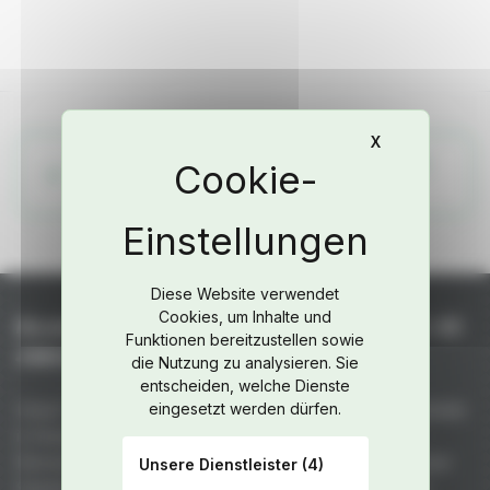
X
Cookie-Banne
Weitere Teile aus dem Fahrzeug-Katalog
ansehen
Diese Website verwendet
Cookies, um Inhalte und
Niederhof – Spezialteile für Porsche seit +45
Funktionen bereitzustellen sowie
Jahren
die Nutzung zu analysieren. Sie
entscheiden, welche Dienste
Unser Team fertigt handgefertigte GFK- und Kohlefaserteile
eingesetzt werden dürfen.
in Deutschland: unübertroffene Qualität aus 50 Jahren
Rennerfahrung. Maximale Gewichtsreduktion bei höchster
Unsere Dienstleister
(4)
Stabilität – vakuumgepresst, ofengehärtet mit premium