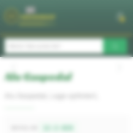
Cookie-Einstellungen
0
Alu Gaspedal
Alu Gaspedal, Lage optimiert,
12-2-026
BESTELL-NR.