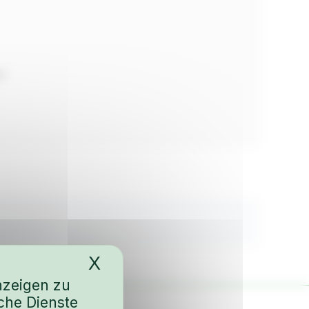
00
X
Cookies-Banner ausble
nzeigen zu
che Dienste