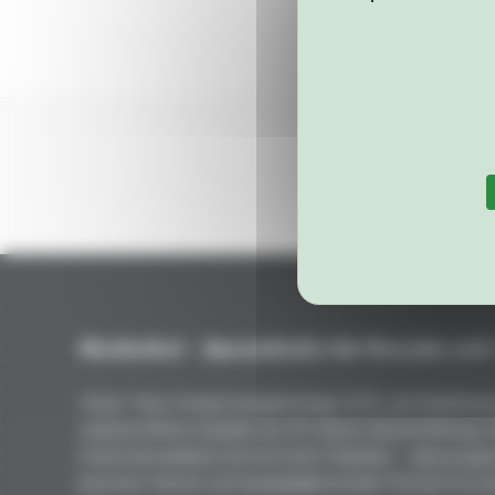
Niederhof – Spezialteile für Porsche seit
Unser Team fertigt handgefertigte GFK- und Kohlefaser
unübertroffene Qualität aus 50 Jahren Rennerfahrung.
Gewichtsreduktion bei höchster Stabilität – vakuumgep
premium Harzen und spiegelglänzenden Formen für per