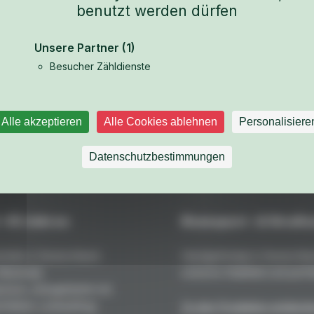
benutzt werden dürfen
Unsere Partner
(1)
Besucher Zähldienste
Weitere Teile aus dem Fahrzeug-Katalog ansehen
Alle akzeptieren
Alle Cookies ablehnen
Personalisiere
Datenschutzbestimmungen
 +45 Jahren
Rennsport- & Straßen
teile in Deutschland:
Handgefertigt in Deutschla
 Maximale
extreme Stabilität und perfe
resst, ofengehärtet mit
fekten Lackauftrag.
Zu den Produkten entdeck