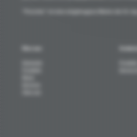
"Porsche" ist eine eingetragene Marke der Dr. Ing
Über uns
Techni
Startseite
Produkt
Produkte
Service 
News
Services
Über uns