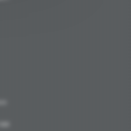
8.00
|
AGB