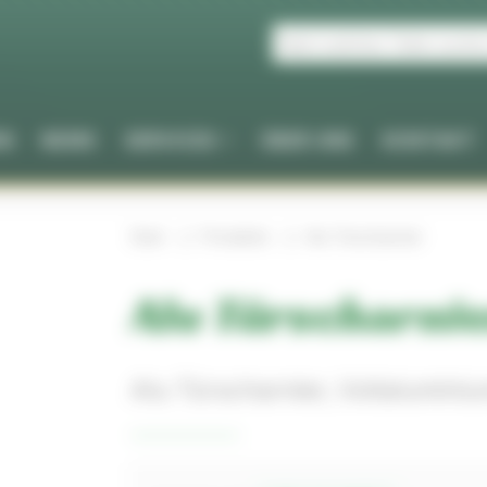
EN
NEWS
SERVICES
ÜBER UNS
KONTAKT
Start
Produkte
Alu Türscharnier
Alu Türscharni
Alu Türscharnier, Vollalumini