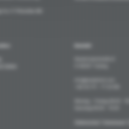
. h.c. F. Porsche AG
sches
Kontakt
e
Kustermannstraße 8
& Tuning
D-82327 Tutzing
info@niederhof.com
+49 (0) 171 - 77 22 919
Montag - Freitag 08.00 - 1
Samstag 09.00 - 15.00
Datenschutz
|
Impressum