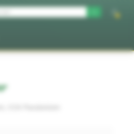
0
er
um, V2A Passbolzen