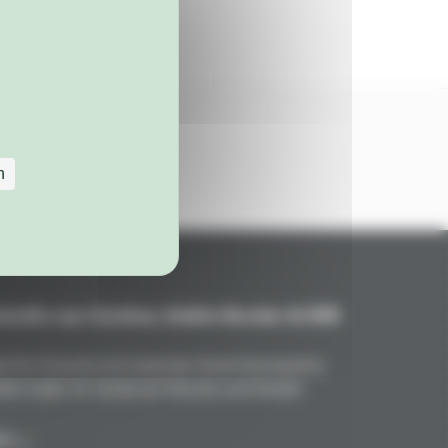
n
teile aus Carbon, Kohle/Kevlar & GFK
nd für Porsche mit maximale Gewichtsersparnis,
kte Optik. Ihr Vorteil auf Strecke und Straße!
en →