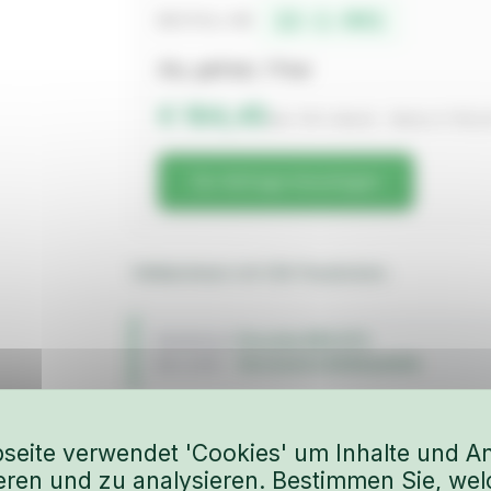
12-1-941
BESTELL-NR.
Alu, gefräst, 1 Paar
€ 184,45
inkl. 19% MwSt. · Netto € 155,
Zur Anfrage hinzufügen
Vollaluminium mit V2A Passbolzen.
Porsche 993 GT2
FAHRZEUG
Karosserie & Anbauteile
BAUJAHR
seite verwendet 'Cookies' um Inhalte und A
ieren und zu analysieren. Bestimmen Sie, wel