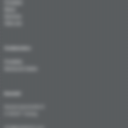
Produkte
News
Services
Über uns
Technisches
Produkte
Service & Tuning
Kontakt
Kustermannstraße 8
D-82327 Tutzing
info@niederhof.com