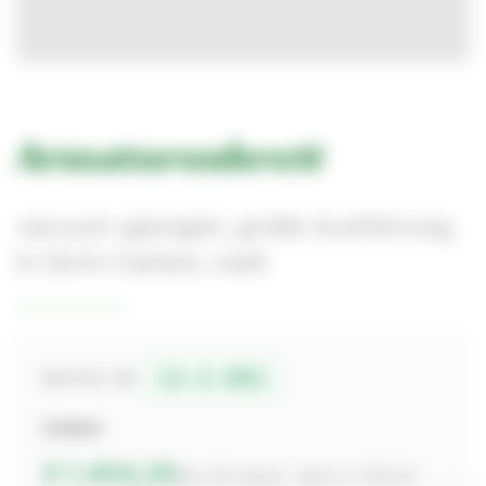
Armaturenbrett
vacuum-gezogen, große Ausführung
in Sicht-Carbon, matt
13-2-001
BESTELL-NR.
Carbon
€ 1.404,20
inkl. 19% MwSt. · Netto € 1.180,00