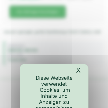
Zur Anfrage hinzufügen
vacuum-gezogen, große Ausführung in Sicht-Carbon, matt
FAHRZEUG
BMW M3 / M3 E30
BAUJAHR
Innenraum
X
Cookies-
Diese Webseite
verwendet
'Cookies' um
Inhalte und
Anzeigen zu