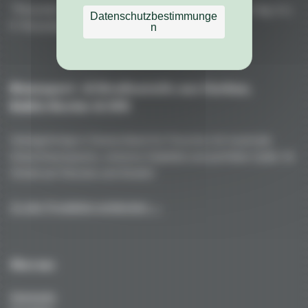
"Porsche" ist eine eingetragene Marke der Dr. Ing. h.c.
Datenschutzbestimmunge
F. Porsche AG
n
Rennsport- & Straßenteile aus Carbon,
Kohle/Kevlar & GFK
Handgefertigt in Deutschland für Porsche mit maximale
Gewichtsersparnis, extreme Stabilität und perfekte Optik. Ihr
Vorteil auf Strecke und Straße!
Zu den Produkten entdecken →
Über uns
Startseite