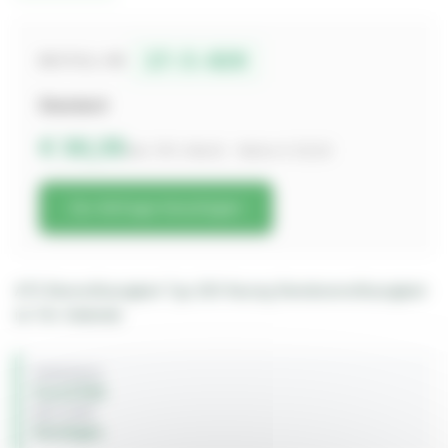
17-5-020
BESTELL-NR.
Standard
€ 30,35
inkl. 19% MwSt. · Netto € 25,50
Zur Anfrage hinzufügen
ATE Bremsflüssigkeit Typ 200 Racing Rennbremsflüssigkeit
im 1 ltr. Gebinde
FAHRZEUG
Ford GT40
BAUJAHR
Sonstiges