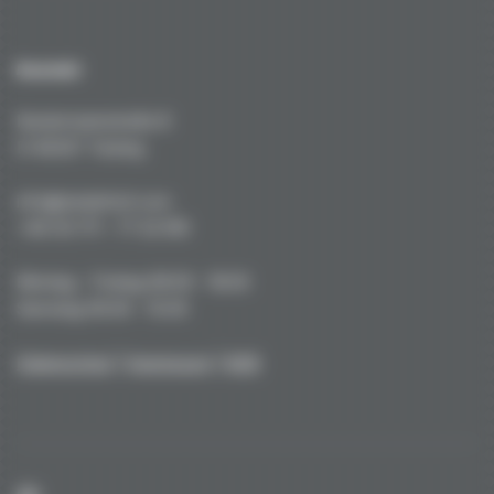
Kontakt
Kustermannstraße 8
D-82327 Tutzing
info@niederhof.com
+49 (0) 171 - 77 22 919
Montag - Freitag 08.00 - 18.00
Samstag 09.00 - 15.00
Datenschutz
|
Impressum
|
AGB