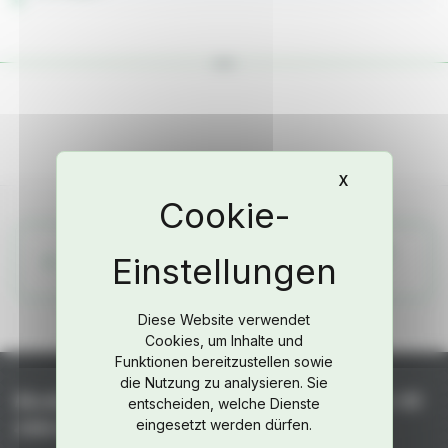
X
Cookie-Banne
Weitere Teile aus dem Fahrzeug-Katalog
ansehen
Diese Website verwendet
Cookies, um Inhalte und
Funktionen bereitzustellen sowie
die Nutzung zu analysieren. Sie
Niederhof – Spezialteile für Porsche seit +45
entscheiden, welche Dienste
Jahren
eingesetzt werden dürfen.