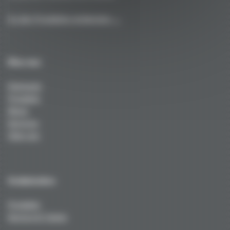
Zu den Produkten entdecken →
Über uns
Startseite
Produkte
News
Services
Über uns
Technisches
Produkte
Service & Tuning