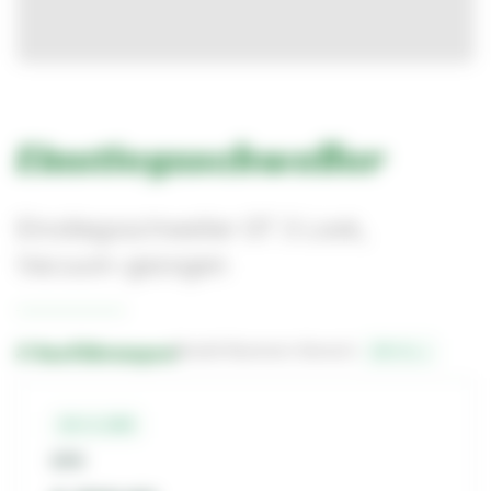
Einstiegsschweller
Einstiegsschweller GT 3 Look,
Vacuum-gezogen
3 Ausführungen
Bestell-Nummern-Bereich:
14-1-…
14-1-284
GFK