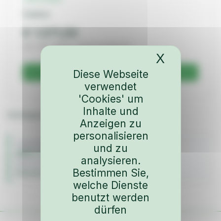
Carbon
€ 1.071,00
inkl. 19% MwSt. · Netto € 900,00
X
Cookies-
Diese Webseite
Zur Anfrage hinzufügen
verwendet
'Cookies' um
Inhalte und
Einstiegsschweller GT 3 Look, Vacuum-gezogen
Anzeigen zu
personalisieren
FAHRZEUG
und zu
BMW 2002 / Touring
analysieren.
BAUJAHR
Bestimmen Sie,
Karosserie & Anbauteile
welche Dienste
benutzt werden
dürfen