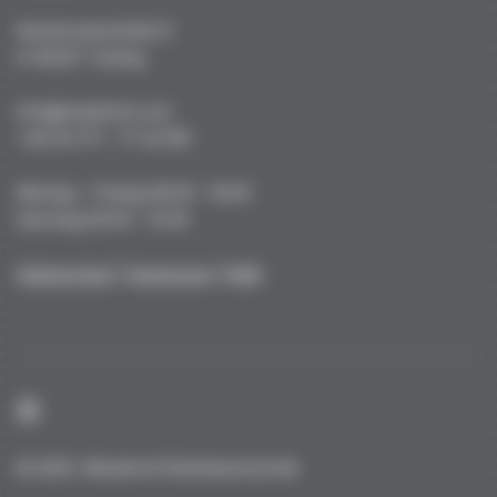
Kustermannstraße 8
D-82327 Tutzing
info@niederhof.com
+49 (0) 171 - 77 22 919
Montag - Freitag 08.00 - 18.00
Samstag 09.00 - 15.00
Datenschutz
|
Impressum
|
AGB
© 2026 / Niederhof Kohlefasertechnik