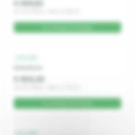
€ 830,62
inkl. 19% MwSt. · Netto € 698,00
Zur Anfrage hinzufügen
14-1-282
Kohle/Kevlar
€ 904,40
inkl. 19% MwSt. · Netto € 760,00
Zur Anfrage hinzufügen
14-1-283