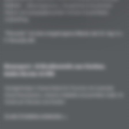
Stabilität – vakuumgepresst, ofengehärtet mit premium
Harzen und spiegelglänzenden Formen für perfekten
Lackauftrag.
"Porsche" ist eine eingetragene Marke der Dr. Ing. h.c.
F. Porsche AG
Rennsport- & Straßenteile aus Carbon,
Kohle/Kevlar & GFK
Handgefertigt in Deutschland für Porsche mit maximale
Gewichtsersparnis, extreme Stabilität und perfekte Optik. Ihr
Vorteil auf Strecke und Straße!
Zu den Produkten entdecken →