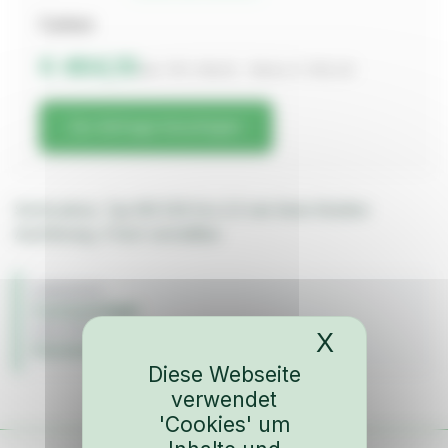
Carbon
€ 464,10
inkl. 19% MwSt. · Netto € 390,00
Zur Anfrage hinzufügen
Sichtcarbon, Typ M3 E30 Evo 2,5 wie Serie Straßen
Ausführung, 3 fach verstellbar
FAHRZEUG
Ford (sonstige)
BAUJAHR
X
Cookies-
Karosserie & Anbauteile
Diese Webseite
verwendet
'Cookies' um