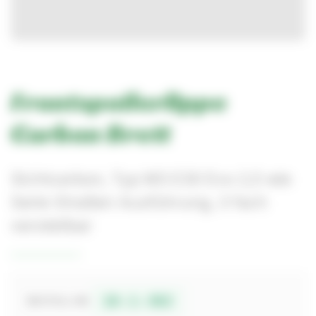
Frontspoilerlippe
Carbon Brett
Sichtcarbon, Typ M3 E30 Evo 2,5 wie
Serie Straßen Ausführung, 3 fach
verstellbar
18-1-302
BESTELL-NR.