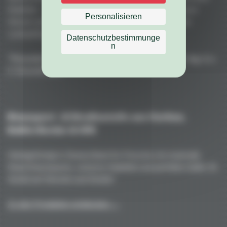
Stabilität – vakuumgepresst, ofengehärtet mit premium
Personalisieren
Harzen und spiegelglänzenden Formen für perfekten
Lackauftrag.
Datenschutzbestimmunge
n
"Porsche" ist eine eingetragene Marke der Dr. Ing. h.c.
F. Porsche AG
Rennsport- & Straßenteile aus Carbon,
Kohle/Kevlar & GFK
Handgefertigt in Deutschland für Porsche mit maximale
Gewichtsersparnis, extreme Stabilität und perfekte Optik. Ihr
Vorteil auf Strecke und Straße!
Zu den Produkten entdecken →