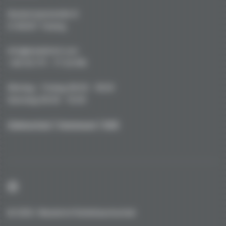
Kustermannstraße 8
D-82327 Tutzing
info@niederhof.com
+49 (0) 171 - 77 22 919
Montag - Freitag 08.00 - 18.00
Samstag 09.00 - 15.00
Datenschutz
|
Impressum
|
AGB
© 2026 / Niederhof Kohlefasertechnik