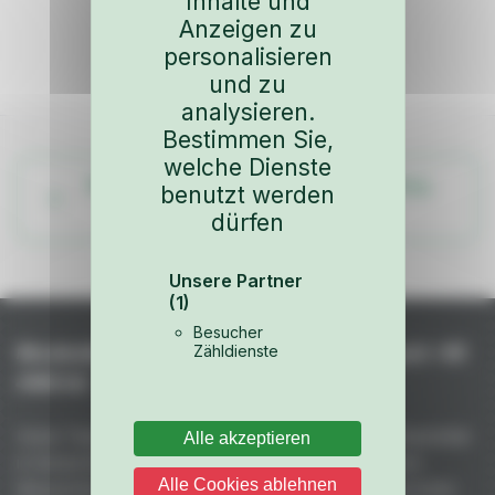
Inhalte und
Anzeigen zu
personalisieren
und zu
analysieren.
Bestimmen Sie,
welche Dienste
Weitere Teile aus dem Fahrzeug-Katalog
benutzt werden
ansehen
dürfen
Unsere Partner
(1)
Besucher
Niederhof – Spezialteile für Porsche seit +45
Zähldienste
Jahren
Unser Team fertigt handgefertigte GFK- und Kohlefaserteile
Alle akzeptieren
in Deutschland: unübertroffene Qualität aus 50 Jahren
Alle Cookies ablehnen
Rennerfahrung. Maximale Gewichtsreduktion bei höchster