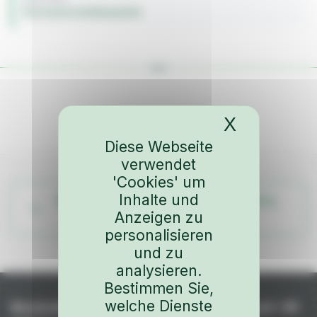
Karosserie & Anbauteile
X
Cookies-
Diese Webseite
verwendet
'Cookies' um
Inhalte und
Weitere Teile aus dem Fahrzeug-Katalog
Anzeigen zu
ansehen
personalisieren
und zu
analysieren.
Bestimmen Sie,
welche Dienste
Niederhof – Spezialteile für Porsche seit +45