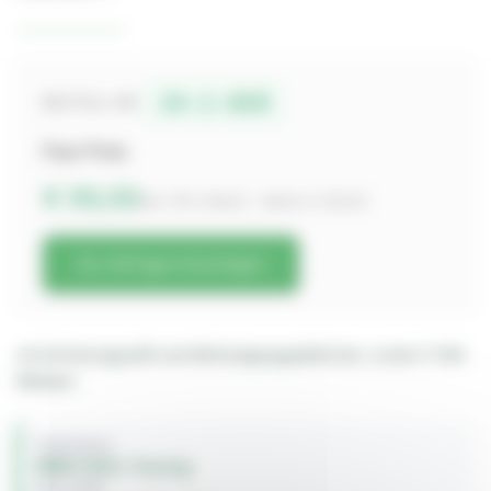
14-1-020
BESTELL-NR.
Paar-Preis
€ 33,32
inkl. 19% MwSt. · Netto € 28,00
Zur Anfrage hinzufügen
mit Sicherungsstift und Befestigungsplättchen, sowie 2 V2A
Muttern
FAHRZEUG
BMW 2002 / Touring
BAUJAHR