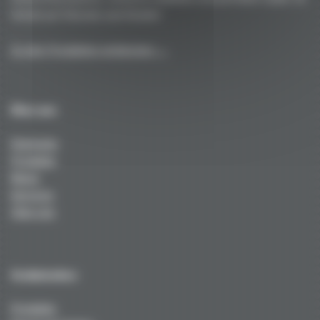
Vorteil auf Strecke und Straße!
Zu den Produkten entdecken →
Über uns
Startseite
Produkte
News
Services
Über uns
Technisches
Produkte