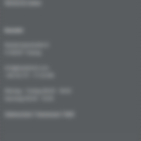
Service & Tuning
Kontakt
Kustermannstraße 8
D-82327 Tutzing
info@niederhof.com
+49 (0) 171 - 77 22 919
Montag - Freitag 08.00 - 18.00
Samstag 09.00 - 15.00
Datenschutz
|
Impressum
|
AGB