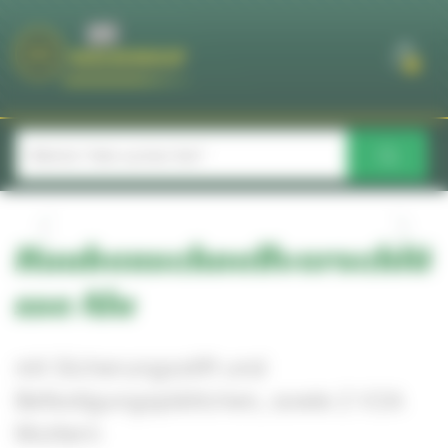
Cookie-Einstellungen
0
Haubenschnellverschlü
sse Alu
mit Sicherungsstift und
Befestigungsplättchen, sowie 2 V2A
Muttern