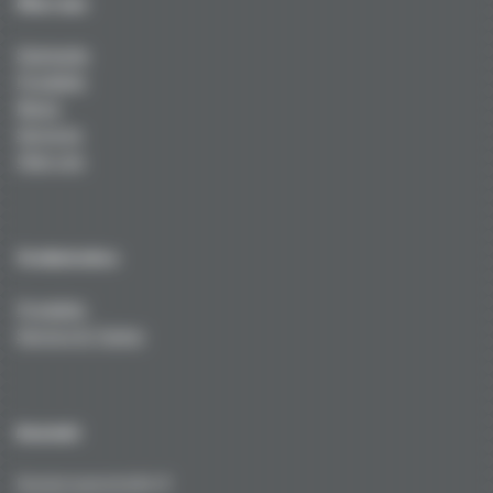
Über uns
Startseite
Produkte
News
Services
Über uns
Technisches
Produkte
Service & Tuning
Kontakt
Kustermannstraße 8