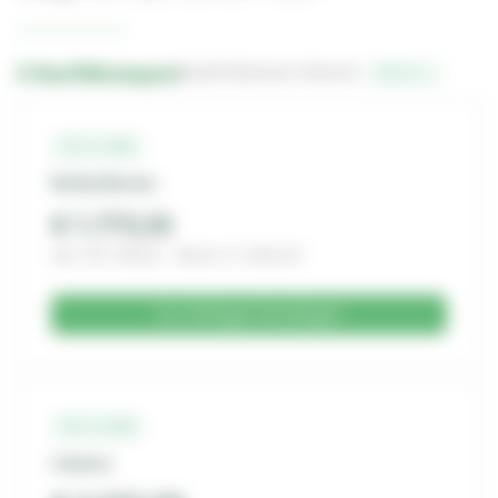
2 Ausführungen
Bestell-Nummern-Bereich:
13-1-…
13-1-321
Kohle/Kevlar
€ 1.773,10
inkl. 19% MwSt. · Netto € 1.490,00
Zur Anfrage hinzufügen
13-1-322
Carbon