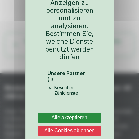
Anzeigen zu
personalisieren
und zu
analysieren.
Bestimmen Sie,
welche Dienste
Weitere Teile aus dem Fahrzeug-Katalog
benutzt werden
ansehen
dürfen
Unsere Partner
(1)
Niederhof – Spezialteile für Porsche seit +45
Besucher
Zähldienste
Jahren
Unser Team fertigt handgefertigte GFK- und Kohlefaserteile
Alle akzeptieren
in Deutschland: unübertroffene Qualität aus 50 Jahren
Rennerfahrung. Maximale Gewichtsreduktion bei höchster
Alle Cookies ablehnen
Stabilität – vakuumgepresst, ofengehärtet mit premium