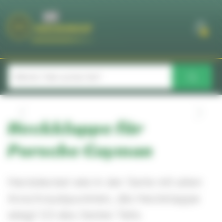
Cookie-Einstellungen
0
Heckklappe für
Porsche Cayman
Heckdeckel wie in der Serie mit allen
Anschraubpunkten, die Heckklappe
wiegt 1/3 des Serien Teils