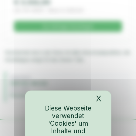
€ 3.332,00
inkl. 19% MwSt. · Netto € 2.800,00
Zur Anfrage hinzufügen
Heckdeckel wie in der Serie mit allen Anschraubpunkten, die
Heckklappe wiegt 1/3 des Serien Teils
FAHRZEUG
BMW M3 / M3 E30
BAUJAHR
Karosserie & Anbauteile
X
Cookies-
Diese Webseite
verwendet
'Cookies' um
Inhalte und