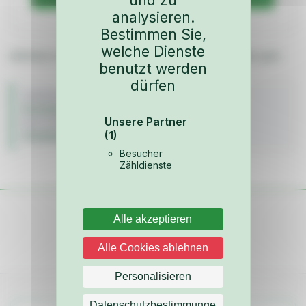
und zu
analysieren.
Bestimmen Sie,
welche Dienste
lieferbar in 3mm oder 5mm Material Stärke, klar oder grün
benutzt werden
dürfen
FAHRZEUG
Kunststoffscheiben
Unsere Partner
BAUJAHR
(1)
Scheiben & Dichtungen
Besucher
Zähldienste
Alle akzeptieren
Alle Cookies ablehnen
Personalisieren
Datenschutzbestimmunge