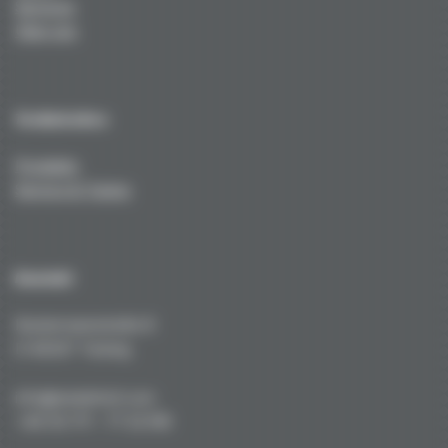
Services
Über uns
Technisches
Produkte
Service & Tuning
Kontakt
Kustermannstraße 8
D-82327 Tutzing
info@niederhof.com
+49 (0) 171 - 77 22 919