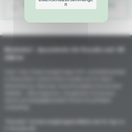
n
Weitere Teile aus dem Fahrzeug-Katalog
ansehen
Niederhof – Spezialteile für Porsche seit +45
Jahren
Unser Team fertigt handgefertigte GFK- und Kohlefaserteile
in Deutschland: unübertroffene Qualität aus 50 Jahren
Rennerfahrung. Maximale Gewichtsreduktion bei höchster
Stabilität – vakuumgepresst, ofengehärtet mit premium
Harzen und spiegelglänzenden Formen für perfekten
Lackauftrag.
"Porsche" ist eine eingetragene Marke der Dr. Ing. h.c.
F. Porsche AG