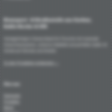
Rennsport- & Straßenteile aus Carbon,
Kohle/Kevlar & GFK
Handgefertigt in Deutschland für Porsche mit maximale
Gewichtsersparnis, extreme Stabilität und perfekte Optik. Ihr
Vorteil auf Strecke und Straße!
Zu den Produkten entdecken →
Über uns
Startseite
Produkte
News