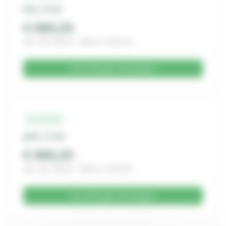
klar, 3 mm
€ 690,20
inkl. 19% MwSt. · Netto € 580,00
Zur Anfrage hinzufügen
22-8-652
grün, 3 mm
€ 690,20
inkl. 19% MwSt. · Netto € 580,00
Zur Anfrage hinzufügen