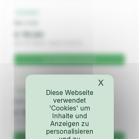
22-8-653
klar, 5 mm
€ 761,60
inkl. 19% MwSt. · Netto € 640,00
Zur Anfrage hinzufügen
X
Cookies-
22-8-654
Diese Webseite
verwendet
grün, 5 mm
'Cookies' um
€ 761,60
Inhalte und
inkl. 19% MwSt. · Netto € 640,00
Anzeigen zu
personalisieren
Zur Anfrage hinzufügen