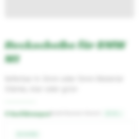
Heckscheibe für BMW
M1
lieferbar in 3mm oder 5mm Material
Stärke, klar oder grün
4 Ausführungen
Bestell-Nummern-Bereich:
22-8-…
22-8-651