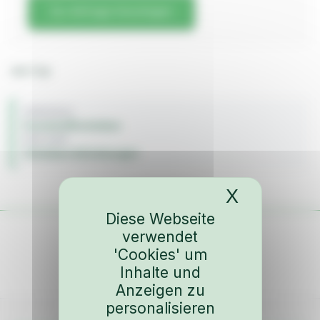
Zur Anfrage hinzufügen
wie Cup
FAHRZEUG
Kunststoffscheiben
BAUJAHR
Scheiben & Dichtungen
X
Cookies-
Diese Webseite
verwendet
'Cookies' um
Inhalte und
Anzeigen zu
personalisieren