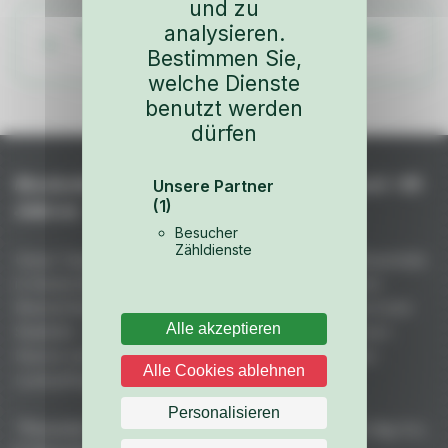
und zu
analysieren.
Weitere Teile aus dem Fahrzeug-Katalog
Bestimmen Sie,
ansehen
welche Dienste
benutzt werden
dürfen
Niederhof – Spezialteile für Porsche seit +45
Unsere Partner
(1)
Jahren
Besucher
Zähldienste
Unser Team fertigt handgefertigte GFK- und Kohlefaserteile
in Deutschland: unübertroffene Qualität aus 50 Jahren
Rennerfahrung. Maximale Gewichtsreduktion bei höchster
Alle akzeptieren
Stabilität – vakuumgepresst, ofengehärtet mit premium
Harzen und spiegelglänzenden Formen für perfekten
Alle Cookies ablehnen
Lackauftrag.
Personalisieren
"Porsche" ist eine eingetragene Marke der Dr. Ing. h.c.