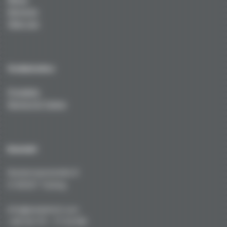
Services
Über uns
Technisches
Produkte
Service & Tuning
Kontakt
Kustermannstraße 8
D-82327 Tutzing
info@niederhof.com
+49 (0) 171 - 77 22 919