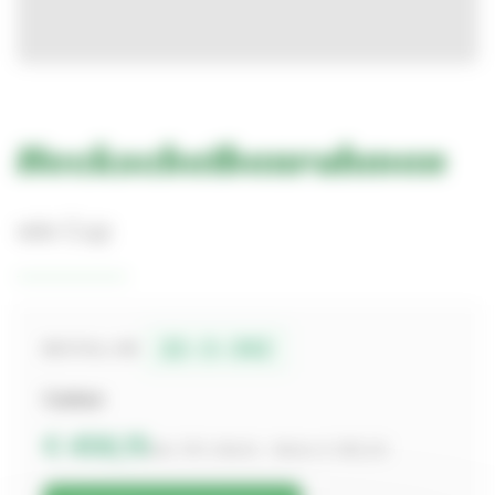
Heckscheibenrahmen
wie Cup
22-3-342
BESTELL-NR.
Carbon
€ 458,15
inkl. 19% MwSt. · Netto € 385,00