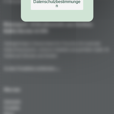
F. Porsche AG
Datenschutzbestimmunge
n
Rennsport- & Straßenteile aus Carbon,
Kohle/Kevlar & GFK
Handgefertigt in Deutschland für Porsche mit maximale
Gewichtsersparnis, extreme Stabilität und perfekte Optik. Ihr
Vorteil auf Strecke und Straße!
Zu den Produkten entdecken →
Über uns
Startseite
Produkte
News