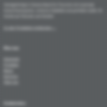
Handgefertigt in Deutschland für Porsche mit maximale
Gewichtsersparnis, extreme Stabilität und perfekte Optik. Ihr
Vorteil auf Strecke und Straße!
Zu den Produkten entdecken →
Über uns
Startseite
Produkte
News
Services
Über uns
Technisches