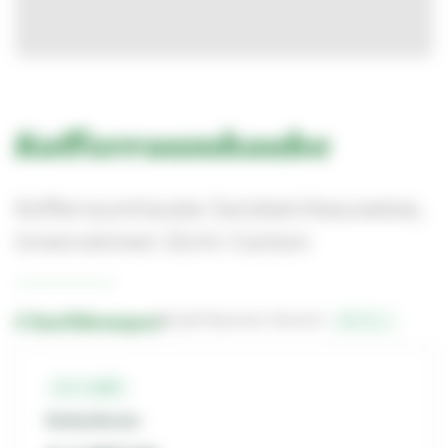
Kofferraumhaube
Kofferraumhaube Sandwichbauweise,
Innenrahmen Sicht-Carbon
3 Ausführungen
Bestell-Nummern-Bereich:
11-1-…
11-1-001
Kohle/Kevlar