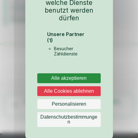
welche Dienste
FAHRZEUG
Porsche 993
benutzt werden
BAUJAHR
dürfen
Karosserie & Anbauteile
Unsere Partner
(1)
Besucher
Zähldienste
Alle akzeptieren
Alle Cookies ablehnen
Weitere Teile aus dem Fahrzeug-Katalog
Personalisieren
ansehen
Datenschutzbestimmunge
n