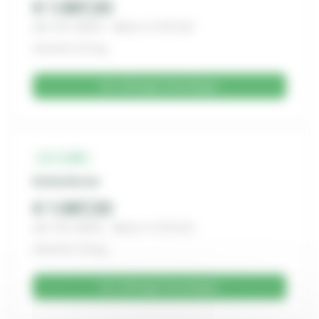
€ 1.987,30
inkl. 19% MwSt. · Netto € 1.670,00
Gewicht: 6.5 kg
Zur Anfrage hinzufügen
11-1-002
Kohle/Kevlar
€ 1.987,30
inkl. 19% MwSt. · Netto € 1.670,00
Gewicht: 5.8 kg
Zur Anfrage hinzufügen