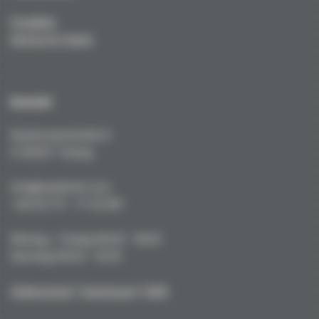
Produkte
Service & Tuning
Kontakt
Kustermannstraße 8
D-82327 Tutzing
info@niederhof.com
+49 (0) 171 - 77 22 919
Montag - Freitag 08.00 - 18.00
Samstag 09.00 - 15.00
Datenschutz
|
Impressum
|
AGB