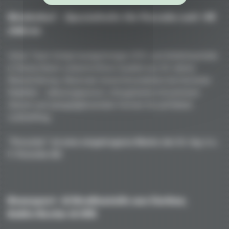
Niederhof – Spezialteile für Porsche seit +45
Jahren
Unser Team fertigt handgefertigte GFK- und Kohlefaserteile
in Deutschland: unübertroffene Qualität aus 50 Jahren
Rennerfahrung. Maximale Gewichtsreduktion bei höchster
Stabilität – vakuumgepresst, ofengehärtet mit premium
Harzen und spiegelglänzenden Formen für perfekten
Lackauftrag.
"Porsche" ist eine eingetragene Marke der Dr. Ing. h.c.
F. Porsche AG
Rennsport- & Straßenteile aus Carbon,
Kohle/Kevlar & GFK