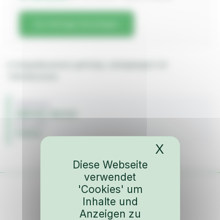
Zur Anfrage hinzufügen
in Integralbauweise gefertigt, unibalgelagert mit
Teflonbüchsen
FAHRZEUG
BMW M3 / M3 E30
BAUJAHR
Elektrik
X
Cookies-
Diese Webseite
verwendet
'Cookies' um
Inhalte und
Anzeigen zu