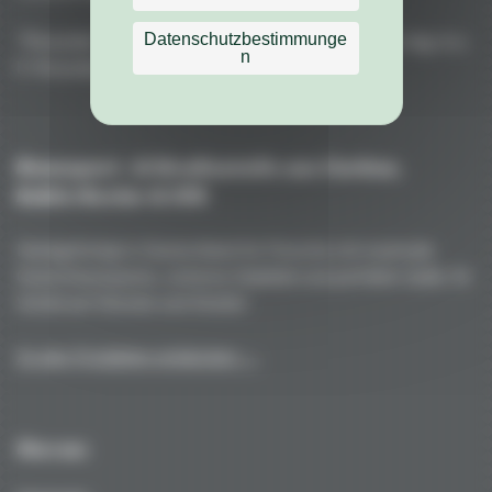
Datenschutzbestimmunge
"Porsche" ist eine eingetragene Marke der Dr. Ing. h.c.
n
F. Porsche AG
Rennsport- & Straßenteile aus Carbon,
Kohle/Kevlar & GFK
Handgefertigt in Deutschland für Porsche mit maximale
Gewichtsersparnis, extreme Stabilität und perfekte Optik. Ihr
Vorteil auf Strecke und Straße!
Zu den Produkten entdecken →
Über uns