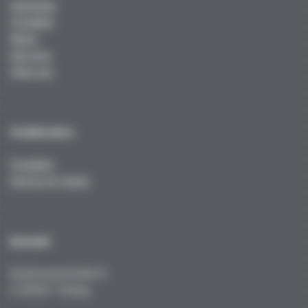
Startseite
Produkte
News
Services
Über uns
Technisches
Produkte
Service & Tuning
Kontakt
Kustermannstraße 8
D-82327 Tutzing