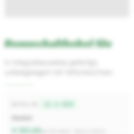
Rennschalthebel Alu
in Integralbauweise gefertigt,
unibalgelagert mit Teflonbüchsen
13-2-059
BESTELL-NR.
Standard
€ 351,05
inkl. 19% MwSt. · Netto € 295,00