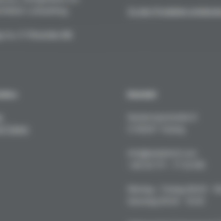
fekten Lackauftrag.
Zu den Produkten entdeck
. h.c. F. Porsche AG
sches
Kontakt
e
Kustermannstraße 8
& Tuning
D-82327 Tutzing
info@niederhof.com
+49 (0) 171 - 77 22 919
Montag - Freitag 08.00 - 1
Samstag 09.00 - 15.00