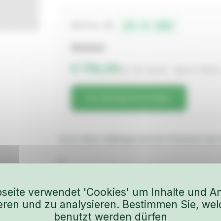
22-3-102
BESTELL-NR.
Standard
€ 114,24
inkl. 19% MwSt. · Netto € 96,0
Zur Anfrage hinzufügen
Durch diese Halbkugel wird der Innenraum durc
Kunststoffscheiben
FAHRZEUG
Scheiben & Dichtungen
BAUJAHR
seite verwendet 'Cookies' um Inhalte und A
ieren und zu analysieren. Bestimmen Sie, wel
benutzt werden dürfen