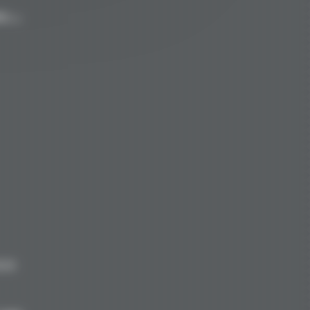
en →
8.00