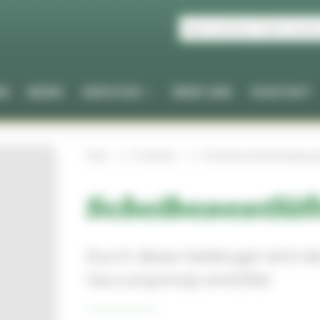
EN
NEWS
SERVICES
ÜBER UNS
KONTAKT
Start
Produkte
Scheibenentlüftungskug
Scheibenentlüf
Durch diese Halbkugel wird d
Vaccumprinzip entlüftet