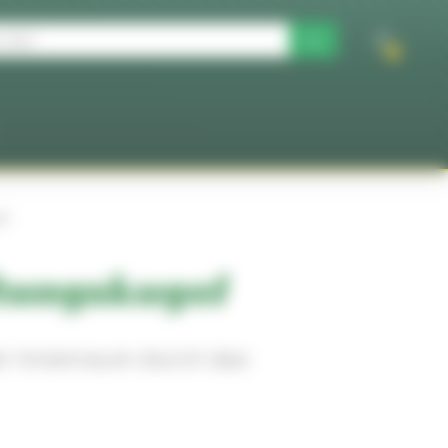
0
el
tungskugel
er Innenraum durch das