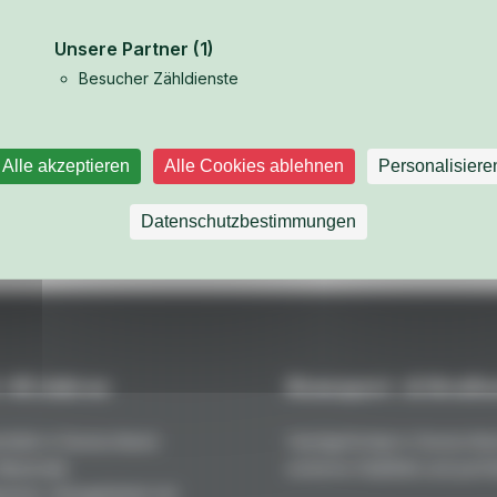
Unsere Partner
(1)
Besucher Zähldienste
Alle akzeptieren
Alle Cookies ablehnen
Personalisiere
Weitere Teile aus dem Fahrzeug-Katalog ansehen
Datenschutzbestimmungen
 +45 Jahren
Rennsport- & Straßen
teile in Deutschland:
Handgefertigt in Deutschla
 Maximale
extreme Stabilität und perfe
resst, ofengehärtet mit