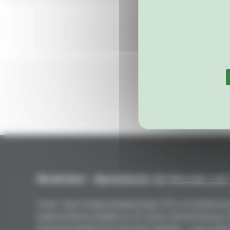
Niederhof – Spezialteile für Porsche seit
Unser Team fertigt handgefertigte GFK- und Kohlefaser
unübertroffene Qualität aus 50 Jahren Rennerfahrung.
Gewichtsreduktion bei höchster Stabilität – vakuumgep