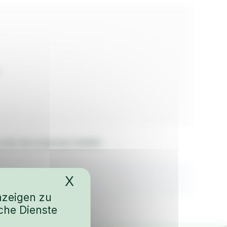
0
h das Vaccumprinzip entlüftet
X
Cookies-Banner ausble
nzeigen zu
che Dienste