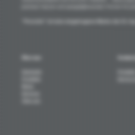
premium Harzen und spiegelglänzenden Formen für per
"Porsche" ist eine eingetragene Marke der Dr. Ing
Über uns
Techni
Startseite
Produkt
Produkte
Service 
News
Services
Über uns