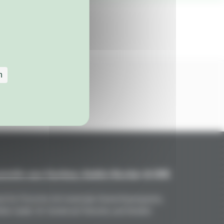
n
teile aus Carbon, Kohle/Kevlar & GFK
nd für Porsche mit maximale Gewichtsersparnis,
kte Optik. Ihr Vorteil auf Strecke und Straße!