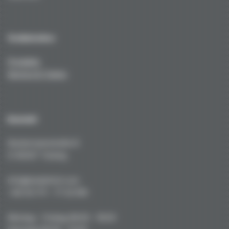
Technisches
Produkte
Service & Tuning
Kontakt
Kustermannstraße 8
D-82327 Tutzing
info@niederhof.com
+49 (0) 171 - 77 22 919
Montag - Freitag 08.00 - 18.00