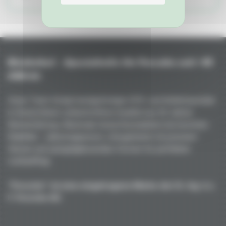
Niederhof – Spezialteile für Porsche seit +45
Jahren
Unser Team fertigt handgefertigte GFK- und Kohlefaserteile
in Deutschland: unübertroffene Qualität aus 50 Jahren
Rennerfahrung. Maximale Gewichtsreduktion bei höchster
Stabilität – vakuumgepresst, ofengehärtet mit premium
Harzen und spiegelglänzenden Formen für perfekten
Lackauftrag.
"Porsche" ist eine eingetragene Marke der Dr. Ing. h.c.
F. Porsche AG