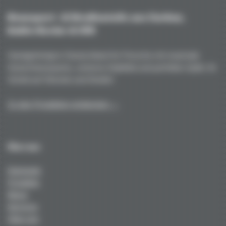
Rennsport- & Straßenteile aus Carbon,
Kohle/Kevlar & GFK
Handgefertigt in Deutschland für Porsche mit maximale
Gewichtsersparnis, extreme Stabilität und perfekte Optik. Ihr
Vorteil auf Strecke und Straße!
Zu den Produkten entdecken →
Über uns
Startseite
Produkte
News
Services
Über uns