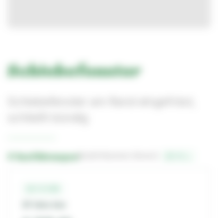
Schiebefenster
Schiebefenster am Rand eingefräst,
schließt bündig
4 Ausführungen
Bestell-Nummern-Bereich:
22-3-…
22-3-156
SF links klar