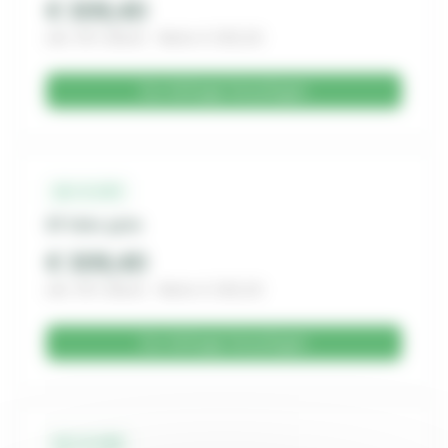
€ 309,40
inkl. 19% MwSt. · Netto € 260,00
Zur Anfrage hinzufügen
22-3-157
SF links grün
€ 309,40
inkl. 19% MwSt. · Netto € 260,00
Zur Anfrage hinzufügen
22-3-158