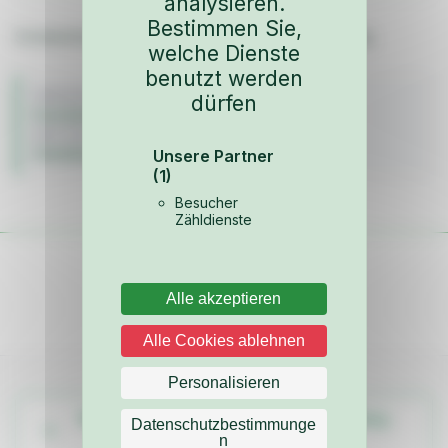
analysieren.
Bestimmen Sie,
Schiebefenster am Rand eingefräst, schließt bündig
welche Dienste
benutzt werden
FAHRZEUG
dürfen
Kunststoffscheiben
BAUJAHR
Unsere Partner
Scheiben & Dichtungen
(1)
Besucher
Zähldienste
Alle akzeptieren
Alle Cookies ablehnen
Personalisieren
Weitere Teile aus dem Fahrzeug-Katalog
Datenschutzbestimmunge
n
ansehen