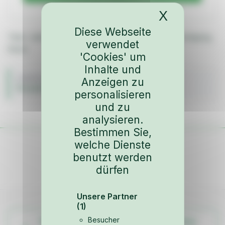
X
Cookies-
Diese Webseite
Titan- oder Stahl-Verschraubungsösen für Gurtbefestigung,
verwendet
Stück.
'Cookies' um
Inhalte und
FAHRZEUG
Anzeigen zu
Porsche 993
personalisieren
und zu
analysieren.
Bestimmen Sie,
welche Dienste
benutzt werden
dürfen
Unsere Partner
(1)
Besucher
Weitere Teile aus dem Fahrzeug-Katalog