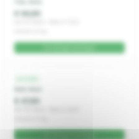
Titan, Stück
€ 94,60
inkl. 19% MwSt. · Netto € 79,50
Gewicht: 0.3 kg
Zur Anfrage hinzufügen
11-2-971
Stahl, Stück
€ 47,60
inkl. 19% MwSt. · Netto € 40,00
Gewicht: 0.7 kg
Zur Anfrage hinzufügen