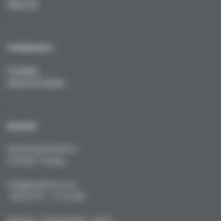
Über uns
Technisches
Produkte
Service & Tuning
Kontakt
Kustermannstraße 8
D-82327 Tutzing
info@niederhof.com
+49 (0) 171 - 77 22 919
Montag - Freitag 08.00 - 18.00