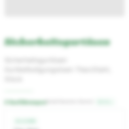
Sicherheitsgurtösen
Sicherheitsgurtösen
Gurtbefestigungsösen Titan/Stahl,
Stück
2 Ausführungen
Bestell-Nummern-Bereich:
11-2-…
11-2-970