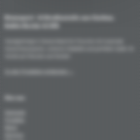
Rennsport- & Straßenteile aus Carbon,
Kohle/Kevlar & GFK
Handgefertigt in Deutschland für Porsche mit maximale
Gewichtsersparnis, extreme Stabilität und perfekte Optik. Ihr
Vorteil auf Strecke und Straße!
Zu den Produkten entdecken →
Über uns
Startseite
Produkte
News
Services