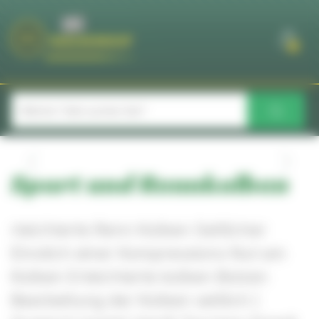
Cookie-Einstellungen
0
Sport und Rennkolben
rleichterte Renn Kolben Seitlicher
Einstich einer Kompressions Nut am
Kolben Erleichterte kolben Bolzen
Bearbeitung der Kolben seitlich (