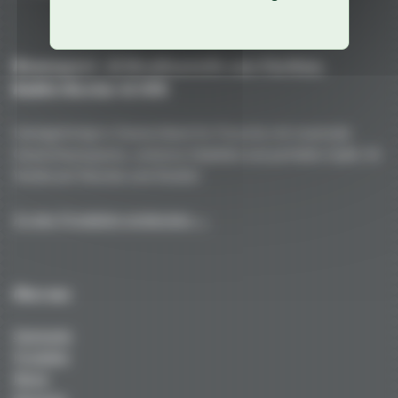
Rennsport- & Straßenteile aus Carbon,
Kohle/Kevlar & GFK
Handgefertigt in Deutschland für Porsche mit maximale
Gewichtsersparnis, extreme Stabilität und perfekte Optik. Ihr
Vorteil auf Strecke und Straße!
Zu den Produkten entdecken →
Über uns
Startseite
Produkte
News