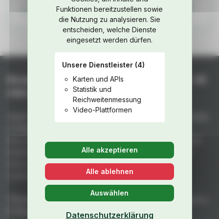
Weitere Teile aus dem Fahrzeug-Katalog
Funktionen bereitzustellen sowie
ansehen
die Nutzung zu analysieren. Sie
entscheiden, welche Dienste
eingesetzt werden dürfen.
Unsere Dienstleister
(4)
Niederhof – Spezialteile für Porsche seit +45
Karten und APIs
Statistik und
Jahren
Reichweitenmessung
Video-Plattformen
Unser Team fertigt handgefertigte GFK- und Kohlefaserteile
in Deutschland: unübertroffene Qualität aus 50 Jahren
Rennerfahrung. Maximale Gewichtsreduktion bei höchster
Alle akzeptieren
Stabilität – vakuumgepresst, ofengehärtet mit premium
Harzen und spiegelglänzenden Formen für perfekten
Alle ablehnen
Lackauftrag.
Auswählen
"Porsche" ist eine eingetragene Marke der Dr. Ing. h.c.
F. Porsche AG
Datenschutzerklärung