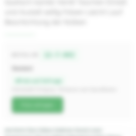
Quetsch kante) Ventil Taschen Einlaß
und Auslaß seitig fräsen Leicht Lauf
Beschichtung der Kolben
12-7-042
BESTELL-NR.
Standard
Preis auf Anfrage
Individuelle Fertigung · Richtpreis nach Spezifikation
Preis anfragen
rleichterte Renn Kolben Seitlicher Einstich einer