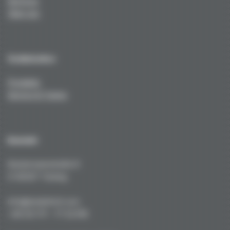
Services
Über uns
Technisches
Produkte
Service & Tuning
Kontakt
Kustermannstraße 8
D-82327 Tutzing
info@niederhof.com
+49 (0) 171 - 77 22 919