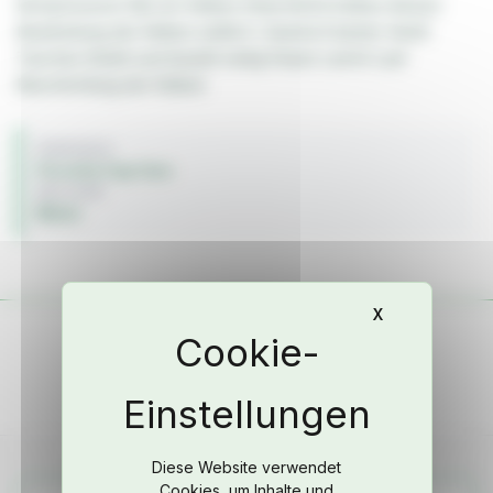
Kompressions Nut am Kolben Erleichterte kolben Bolzen
Bearbeitung der Kolben seitlich ( Quetsch kante) Ventil
Taschen Einlaß und Auslaß seitig fräsen Leicht Lauf
Beschichtung der Kolben
FAHRZEUG
Porsche Cup Cars
BAUJAHR
Motor
X
Cookie-Banne
Diese Website verwendet
Cookies, um Inhalte und