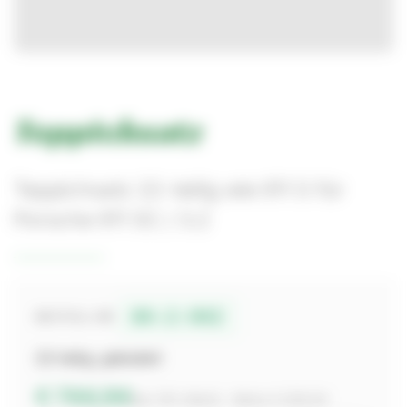
Teppichsatz
Teppichsatz 22-teilig wie 911 S für
Porsche 911 SC / 3.2
04-2-942
BESTELL-NR.
22-teilig, gekedert
€ 744,94
inkl. 19% MwSt. · Netto € 626,00