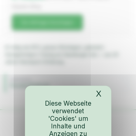
Gewicht: 28 kg
Zur Anfrage hinzufügen
22-teilig wie 911 S, graues Wickelgarn, gekedert.
Handgefertigt in Tutzing am Starnberger See — aus 45
Jahren Rennsport-Erfahrung.
FAHRZEUG
Porsche 911 SC 3.2
X
Cookies-
Diese Webseite
verwendet
'Cookies' um
Inhalte und
Anzeigen zu