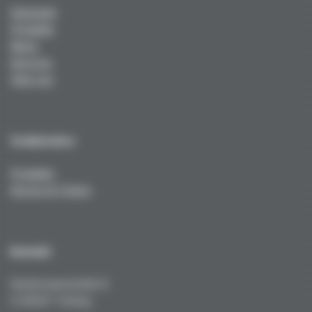
Startseite
Produkte
News
Services
Über uns
Technisches
Produkte
Service & Tuning
Kontakt
Kustermannstraße 8
D-82327 Tutzing