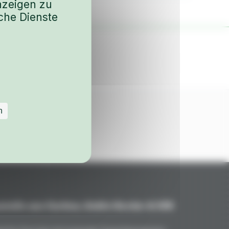
nzeigen zu
che Dienste
n
teile aus Carbon, Kohle/Kevlar & GFK