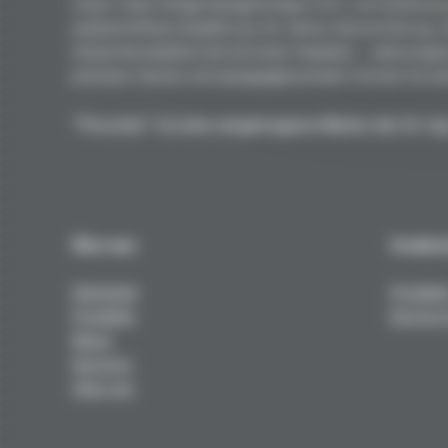
Unser Team fertigt handgefertigte GFK- und Kohlefaser
unübertroffene Qualität aus 50 Jahren Rennerfahrung.
Gewichtsreduktion bei höchster Stabilität – vakuumgep
premium Harzen und spiegelglänzenden Formen für per
"Porsche" ist eine eingetragene Marke der Dr. Ing
Über uns
Techni
Startseite
Produkt
Produkte
Service 
News
Services
Über uns