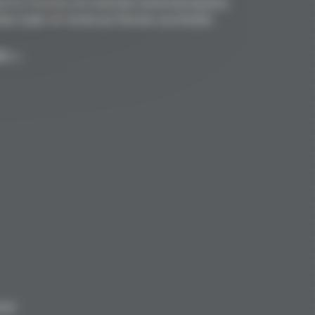
nd für Porsche mit maximale Gewichtsersparnis,
kte Optik. Ihr Vorteil auf Strecke und Straße!
en →
8.00