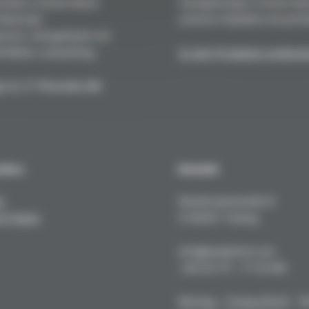
teile in Deutschland:
Handgefertigt in Deutschla
 Maximale
extreme Stabilität und perfe
resst, ofengehärtet mit
fekten Lackauftrag.
Zu den Produkten entdeck
. h.c. F. Porsche AG
sches
Kontakt
e
Kustermannstraße 8
& Tuning
D-82327 Tutzing
info@niederhof.com
+49 (0) 171 - 77 22 919
Montag - Freitag 08.00 - 1