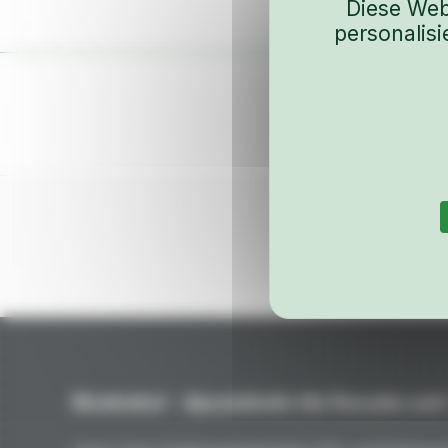
Diese Web
personalis
Niederhof – Spezialteile für Porsche seit