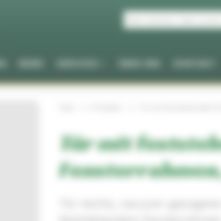
EN
NEWS
SERVICES
ÜBER UNS
KONTAKT
Start
Produkte
Tür mit feststehendem F
Tür mit festst
Fensterrahmen,
Tür rechts, vacuum-gezogene
feststehendem Fensterrahme