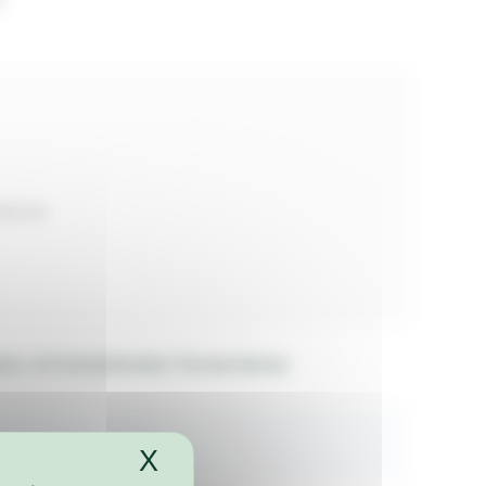
.150,00
se, mit feststehendem Fensterrahmen
X
Cookies-Banner ausble