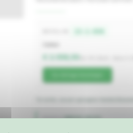
13-1-036
BESTELL-NR.
Carbon
€ 2.558,50
inkl. 19% MwSt. · Netto € 2
Zur Anfrage hinzufügen
Tür rechts, vacuum-gezogene-Sandwichbauwei
BMW M3 / M3 E30
FAHRZEUG
Karosserie & Anbauteile
BAUJAHR