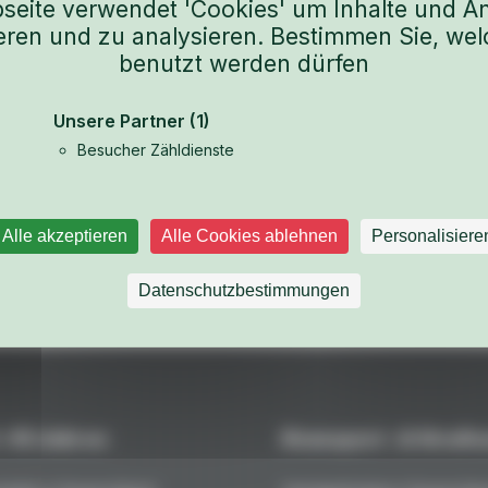
seite verwendet 'Cookies' um Inhalte und A
ieren und zu analysieren. Bestimmen Sie, wel
benutzt werden dürfen
Unsere Partner
(1)
Besucher Zähldienste
Alle akzeptieren
Alle Cookies ablehnen
Personalisiere
Weitere Teile aus dem Fahrzeug-Katalog ansehen
Datenschutzbestimmungen
 +45 Jahren
Rennsport- & Straßen