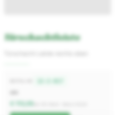
Türschachtleiste
Türschacht Leiste rechts oben
12-2-017
BESTELL-NR.
GFK
€ 113,05
inkl. 19% MwSt. · Netto € 95,00