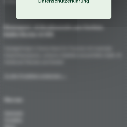
Datenschutzerklärung
F. Porsche AG
Rennsport- & Straßenteile aus Carbon,
Kohle/Kevlar & GFK
Handgefertigt in Deutschland für Porsche mit maximale
Gewichtsersparnis, extreme Stabilität und perfekte Optik. Ihr
Vorteil auf Strecke und Straße!
Zu den Produkten entdecken →
Über uns
Startseite
Produkte
News