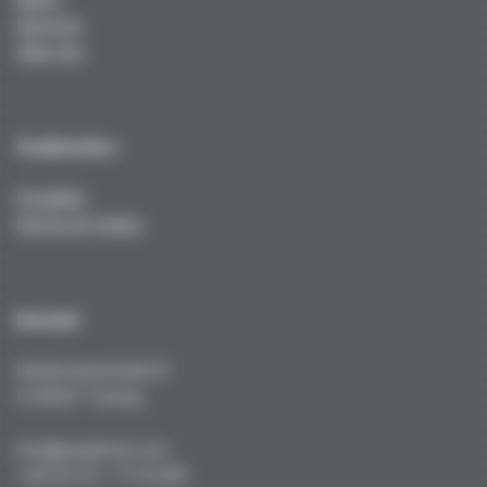
Services
Über uns
Technisches
Produkte
Service & Tuning
Kontakt
Kustermannstraße 8
D-82327 Tutzing
info@niederhof.com
+49 (0) 171 - 77 22 919