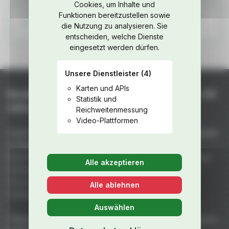
Cookies, um Inhalte und
Funktionen bereitzustellen sowie
Weitere Teile aus dem Fahrzeug-Katalog
die Nutzung zu analysieren. Sie
ansehen
entscheiden, welche Dienste
eingesetzt werden dürfen.
Unsere Dienstleister
(4)
Karten und APIs
Niederhof – Spezialteile für Porsche seit +45
Statistik und
Jahren
Reichweitenmessung
Video-Plattformen
Unser Team fertigt handgefertigte GFK- und Kohlefaserteile
in Deutschland: unübertroffene Qualität aus 50 Jahren
Rennerfahrung. Maximale Gewichtsreduktion bei höchster
Alle akzeptieren
Stabilität – vakuumgepresst, ofengehärtet mit premium
Harzen und spiegelglänzenden Formen für perfekten
Alle ablehnen
Lackauftrag.
Auswählen
"Porsche" ist eine eingetragene Marke der Dr. Ing. h.c.