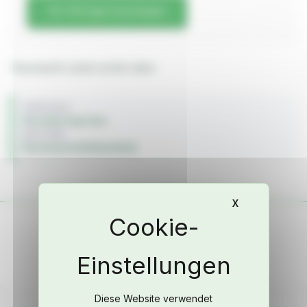
Zur Anfrage hinzufügen
Türschacht Leiste rechts oben
FAHRZEUG
Porsche Cup Cars
BAUJAHR
Karosserie & Anbauteile
X
Cookie-Banne
Diese Website verwendet