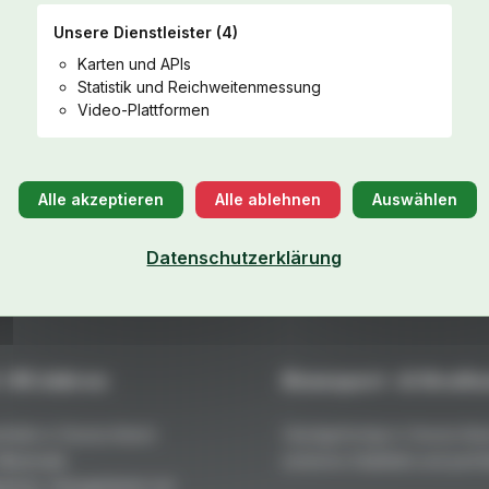
Unsere Dienstleister
(4)
Karten und APIs
Statistik und Reichweitenmessung
Video-Plattformen
Alle akzeptieren
Alle ablehnen
Auswählen
Weitere Teile aus dem Fahrzeug-Katalog ansehen
Datenschutzerklärung
 +45 Jahren
Rennsport- & Straßen
teile in Deutschland:
Handgefertigt in Deutschla
 Maximale
extreme Stabilität und perfe
resst, ofengehärtet mit