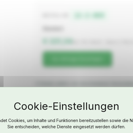
12-2-069
BESTELL-NR.
Standard
€ 221,34
inkl. 19% MwSt. · Netto € 186,
Zur Anfrage hinzufügen
X-Strebe seitlich, bei verschiedenen Veranstal
Porsche Cup Cars
FAHRZEUG
Fahrwerk & Achsen
BAUJAHR
et Cookies, um Inhalte und Funktionen bereitzustellen sowie die N
Sie entscheiden, welche Dienste eingesetzt werden dürfen.