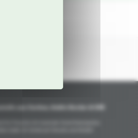
teile aus Carbon, Kohle/Kevlar & GFK
nd für Porsche mit maximale Gewichtsersparnis,
kte Optik. Ihr Vorteil auf Strecke und Straße!