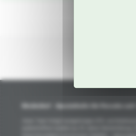
Niederhof – Spezialteile für Porsche seit
Unser Team fertigt handgefertigte GFK- und Kohlefaser
unübertroffene Qualität aus 50 Jahren Rennerfahrung.
Gewichtsreduktion bei höchster Stabilität – vakuumgep