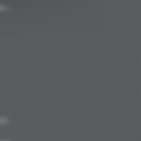
en →
8.00