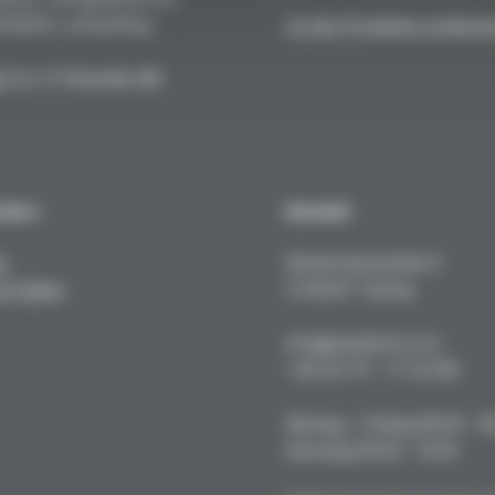
fekten Lackauftrag.
Zu den Produkten entdeck
. h.c. F. Porsche AG
sches
Kontakt
e
Kustermannstraße 8
& Tuning
D-82327 Tutzing
info@niederhof.com
+49 (0) 171 - 77 22 919
Montag - Freitag 08.00 - 1
Samstag 09.00 - 15.00