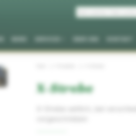
EN
NEWS
SERVICES
ÜBER UNS
KONTAKT
Start
Produkte
X-Strebe
X-Strebe
X-Strebe seitlich, bei versch
vorgeschrieben