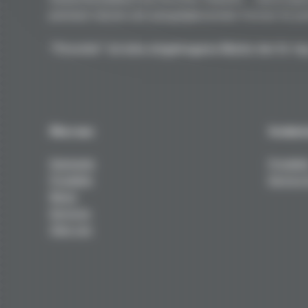
premium Harzen und spiegelglänzenden Formen für per
"Porsche" ist eine eingetragene Marke der Dr. Ing
Über uns
Techni
Startseite
Produkt
Produkte
Service 
News
Services
Über uns